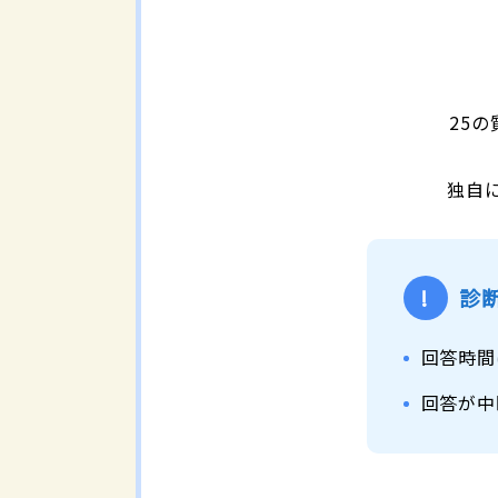
25
独自
!
診
回答時間
回答が中