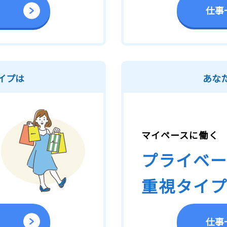
仕事
イプは
あな
マイペースに働く
プライベ
重視タイ
仕事